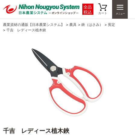
全品
税込
カート
農業資材の通販【日本農業システム】
>
農具
>
鋏（はさみ）
>
剪定
>
千吉 レディース植木鋏
千吉 レディース植木鋏