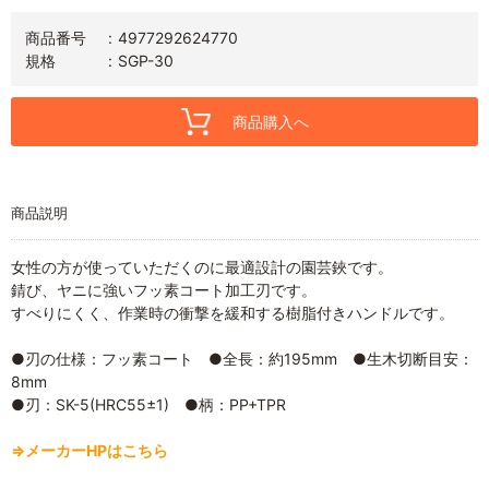
商品番号
4977292624770
規格
SGP-30
商品購入へ
商品説明
女性の方が使っていただくのに最適設計の園芸鋏です。
錆び、ヤニに強いフッ素コート加工刃です。
すべりにくく、作業時の衝撃を緩和する樹脂付きハンドルです。
●刃の仕様：フッ素コート ●全長：約195mm ●生木切断目安：
8mm
●刃：SK-5(HRC55±1) ●柄：PP+TPR
⇒メーカーHPはこちら