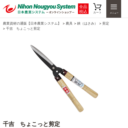
全品
税込
カート
農業資材の通販【日本農業システム】
>
農具
>
鋏（はさみ）
>
剪定
>
千吉 ちょこっと剪定
千吉 ちょこっと剪定