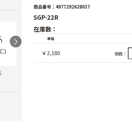
商品番号：4977292628037
SGP-22R
在庫数：
単価
￥2,180
個数：
生
岡恒 採果鋏
チカマサ 芽切鋏
チカ
￥1,380
￥1,780
￥2,2