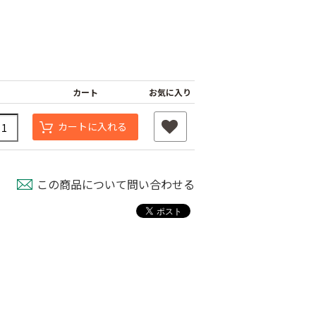
カート
お気に入り
カートに入れる
マサ 青果鋏
コシジ ぶどう間引
岡恒 芽切鋏
この商品について問い合わせる
鋏
80
￥1,480
￥2,180