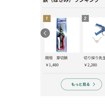
コシジ ぶどう間引
岡恒 芽切鋏
切り採り先
鋏
￥1,480
￥2,280
￥2,180