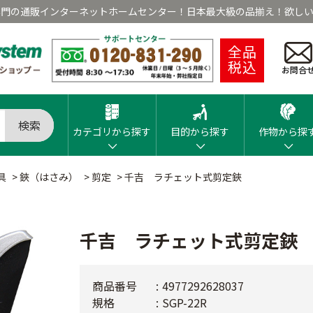
専門の通販インターネットホームセンター！日本最大級の品揃え！欲しい
全品
税込
お問合
検索
カテゴリから探す
目的から探す
作物から探
具
>
鋏（はさみ）
>
剪定
>
千吉 ラチェット式剪定鋏
千吉 ラチェット式剪定鋏
商品番号
4977292628037
規格
SGP-22R