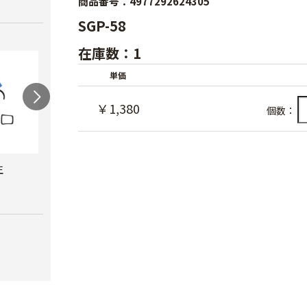
商品番号：4977292624305
SGP-58
在庫数：1
単価
￥1,380
個数：
生
岡恒 採果鋏
チカマサ 芽切鋏
チカ
￥1,380
￥1,780
￥2,2