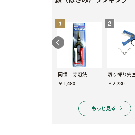
コシジ ぶどう間引
岡恒 芽切鋏
切り採り先
鋏
￥1,480
￥2,280
￥2,180