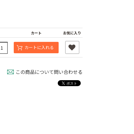
カート
お気に入り
カートに入れる
この商品について問い合わせる
マサ 青果鋏
コシジ ぶどう間引
岡恒 芽切鋏
鋏
80
￥1,480
￥2,180