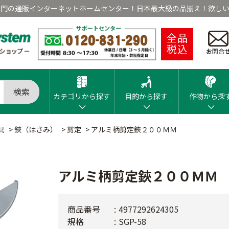
専門の通販インターネットホームセンター！日本最大級の品揃え！欲しい
全品
税込
お問合
検索
カテゴリから探す
目的から探す
作物から探
具
>
鋏（はさみ）
>
剪定
>
アルミ柄剪定鋏２００ＭＭ
アルミ柄剪定鋏２００ＭＭ
商品番号
4977292624305
規格
SGP-58