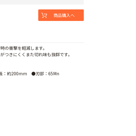
商品購入へ
断時の衝撃を軽減します。
ニがつきにくくまた切れ味も抜群です。
：約200mm ●刃部：65Mn