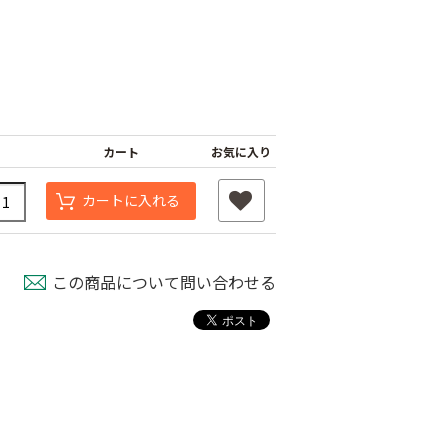
カート
お気に入り
カートに入れる
マサ 青果鋏
コシジ ぶどう間引
岡恒 芽切鋏
鋏
80
￥1,480
この商品について問い合わせる
￥2,180