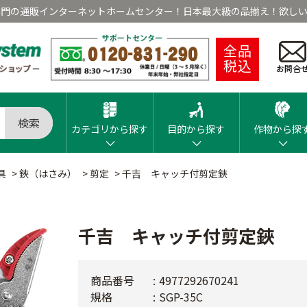
専門の通販インターネットホームセンター！日本最大級の品揃え！欲しい
全品
税込
お問合
検索
カテゴリから探す
目的から探す
作物から探
具
>
鋏（はさみ）
>
剪定
>
千吉 キャッチ付剪定鋏
千吉 キャッチ付剪定鋏
商品番号
4977292670241
規格
SGP-35C