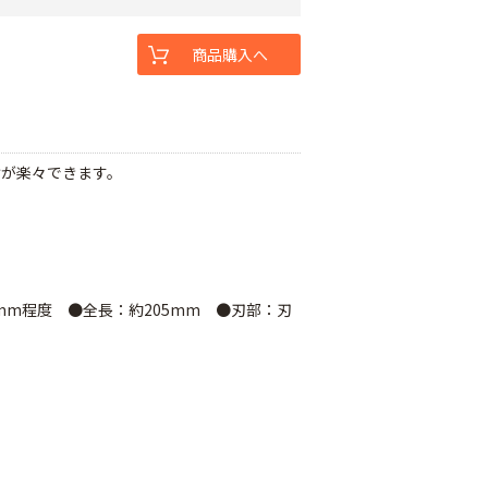
商品購入へ
けが楽々できます。
mm程度 ●全長：約205mm ●刃部：刃