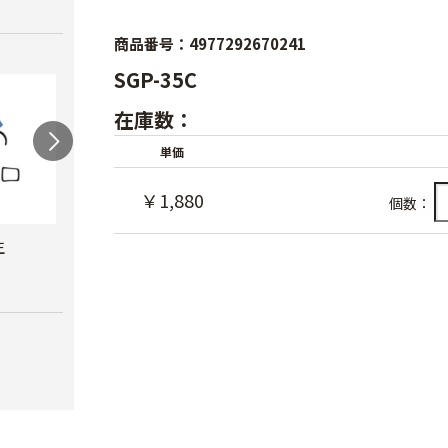
商品番号：4977292670241
SGP-35C
在庫数：
単価
￥1,880
個数：
生
岡恒 採果鋏
チカマサ 芽切鋏
チカ
￥1,380
￥1,780
￥2,2