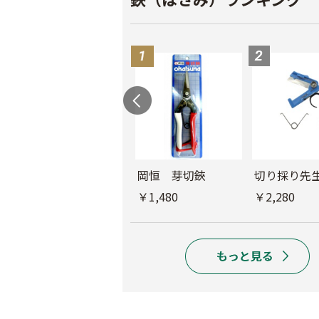
コシジ ぶどう間引
岡恒 芽切鋏
切り採り先
鋏
￥1,480
￥2,280
￥2,180