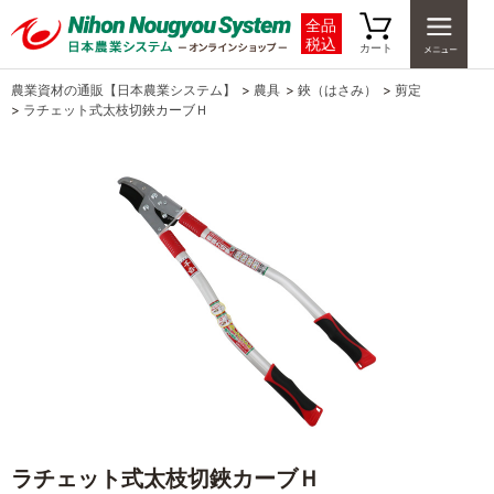
全品
税込
カート
農業資材の通販【日本農業システム】
>
農具
>
鋏（はさみ）
>
剪定
>
ラチェット式太枝切鋏カーブＨ
ラチェット式太枝切鋏カーブＨ