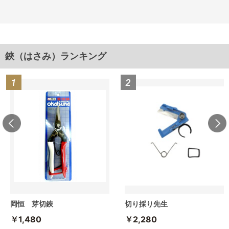
鋏（はさみ）ランキング
岡恒 芽切鋏
切り採り先生
￥1,480
￥2,280