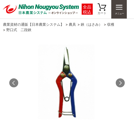
全品
税込
カート
農業資材の通販【日本農業システム】
>
農具
>
鋏（はさみ）
>
収穫
>
野口式 二段鋏