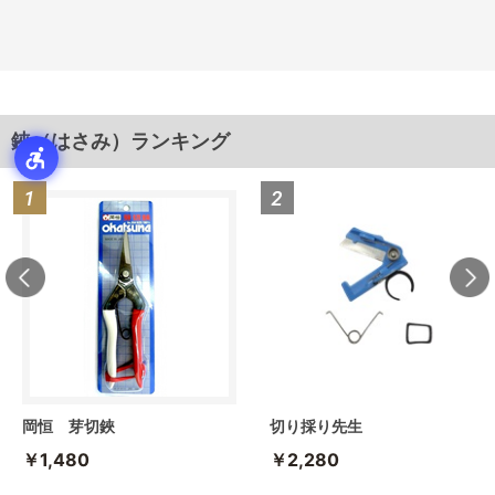
鋏（はさみ）ランキング
岡恒 芽切鋏
切り採り先生
￥1,480
￥2,280