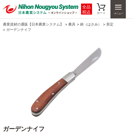
全品
税込
カート
農業資材の通販【日本農業システム】
>
農具
>
鋏（はさみ）
>
剪定
>
ガーデンナイフ
ガーデンナイフ