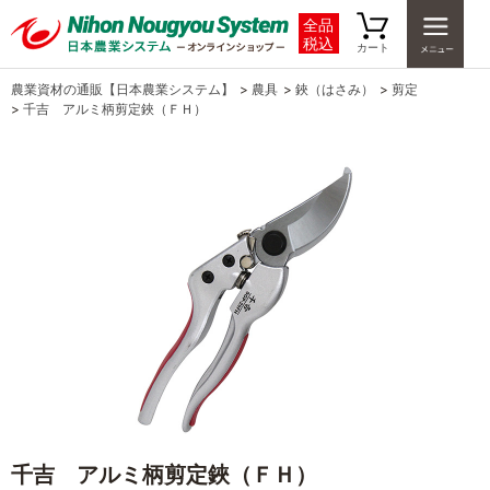
全品
税込
カート
農業資材の通販【日本農業システム】
>
農具
>
鋏（はさみ）
>
剪定
>
千吉 アルミ柄剪定鋏（ＦＨ）
千吉 アルミ柄剪定鋏（ＦＨ）