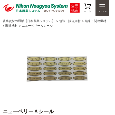
全品
税込
カート
農業資材の通販【日本農業システム】
>
包装・販促資材
>
結束・関連機材
>
関連機材
>
ニューベリーＡシール
ニューベリーＡシール