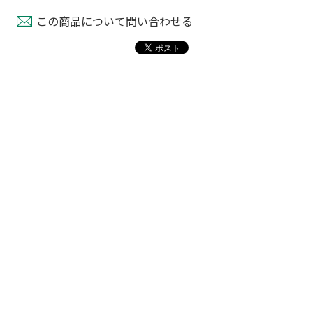
この商品について問い合わせる
イ 野菜結束
ニチバンバックシ
セキスイ 野菜結束
プ 緑
ーラーBS-3200用
テープ 紫
開封紙テープ
80
￥940
￥1,350