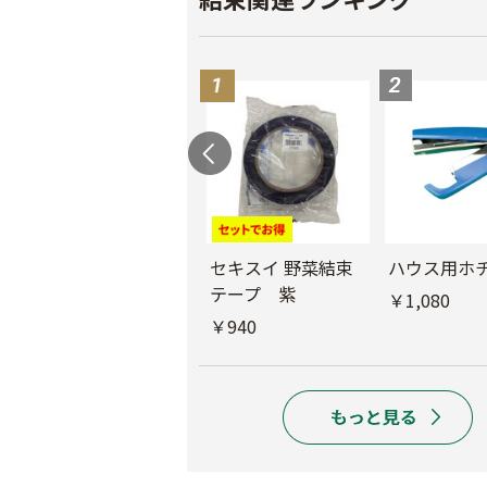
ニチバンバックシ
セキスイ 野菜結束
ハウス用ホ
ーラーBS-3200用
テープ 紫
￥1,080
開封紙テープ
￥940
￥1,350