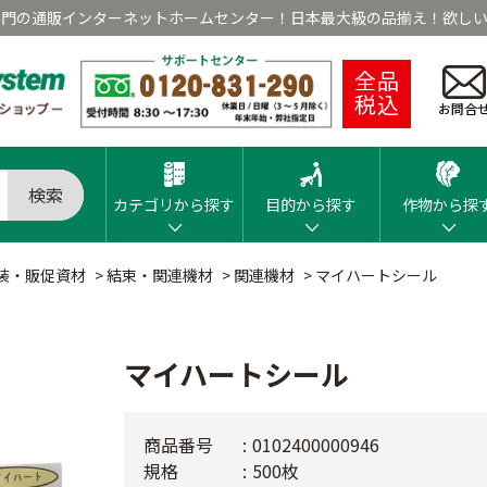
専門の通販インターネットホームセンター！日本最大級の品揃え！欲しい
全品
税込
お問合
検索
カテゴリから探す
目的から探す
作物から探
装・販促資材
>
結束・関連機材
>
関連機材
>
マイハートシール
マイハートシール
商品番号
0102400000946
規格
500枚