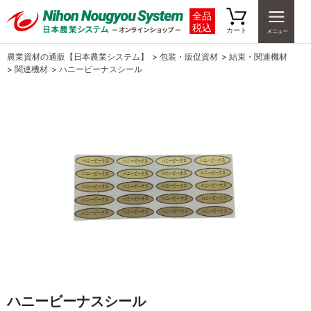
全品
税込
カート
農業資材の通販【日本農業システム】
>
包装・販促資材
>
結束・関連機材
>
関連機材
>
ハニービーナスシール
ハニービーナスシール