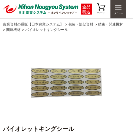
全品
税込
カート
農業資材の通販【日本農業システム】
>
包装・販促資材
>
結束・関連機材
>
関連機材
>
バイオレットキングシール
バイオレットキングシール