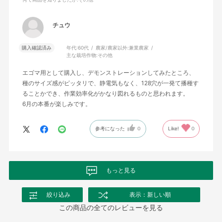
チュウ
購入確認済み
年代:
60代
農家/農家以外:
兼業農家
主な栽培作物:
その他
エゴマ用として購入し、デモンストレーションしてみたところ、
種のサイズ感がピッタリで、静電気もなく、128穴が一発て播種す
ることかでき、作業効率化がかなり図れるものと思われます。
6月の本番が楽しみです。
参考になった
0
Like!
0
もっと見る
絞り込み
表示：新しい順
この商品の全てのレビューを見る