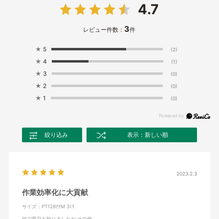
4.7
3
レビュー件数：
件
★
5
(2)
★
4
(1)
★
3
(0)
★
2
(0)
★
1
(0)
絞り込み
表示：新しい順
2023.2.3
作業効率化に大貢献
サイズ：PT128ｱﾅM 3ﾐﾘ
何で商品を知りましたか
:その他