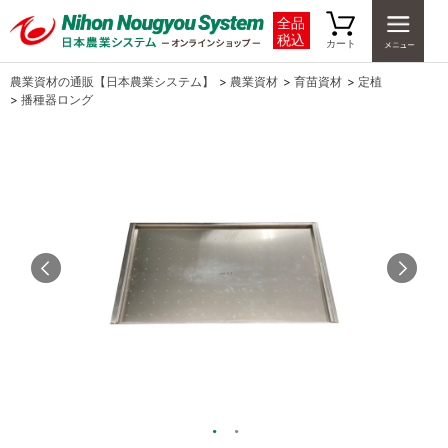
全品
税込
カート
農業資材の通販【日本農業システム】
>
農業資材
>
育苗資材
>
定植
>
播種器ロング