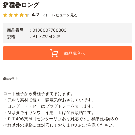
播種器ロング
4.7
（3）
レビューを見る
商品番号
0108007708803
規格
PT 72ｱﾅM 3ﾐﾘ
商品購入へ
商品説明
コート種子から裸種子までまけます。
・アルミ素材で軽く、静電気がおきにくいです。
・ロング・・・ＰＴはプラグトレーを表します。
・Ｍはタキイワンウェイ用、Ｌは全農規格です。
・ＰＴ406穴Ｍはセンターリブあり対応です。標準規格φ3.0
それ以外の規格には対応しておりませんのご注意ください。