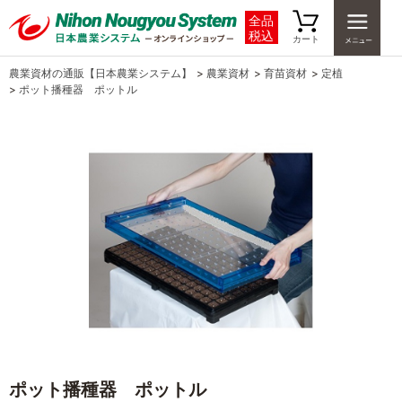
全品
税込
カート
農業資材の通販【日本農業システム】
>
農業資材
>
育苗資材
>
定植
>
ポット播種器 ポットル
ポット播種器 ポットル