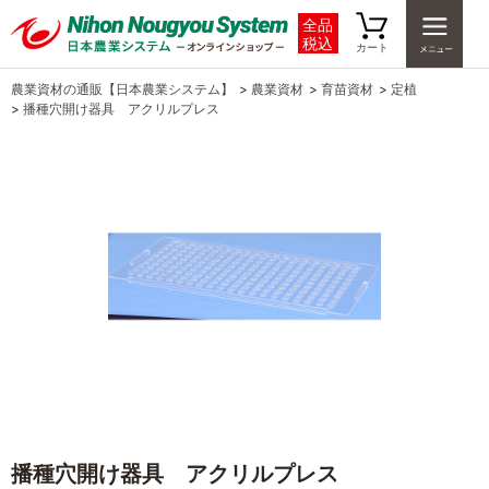
全品
税込
カート
農業資材の通販【日本農業システム】
>
農業資材
>
育苗資材
>
定植
>
播種穴開け器具 アクリルプレス
播種穴開け器具 アクリルプレス