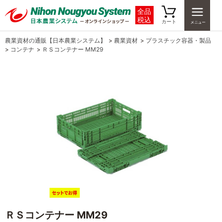
全品
税込
カート
農業資材の通販【日本農業システム】
>
農業資材
>
プラスチック容器・製品
>
コンテナ
>
ＲＳコンテナー MM29
ＲＳコンテナー MM29