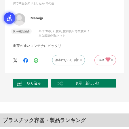
何で商品を知りましたか
:その他
Mabojp
購入確認済み
年代:
30代
農家/農家以外:
専業農家
主な栽培作物:
トマト
出荷の通いコンテナにピッタリ
参考になった
0
Like!
0
絞り込み
表示：新しい順
プラスチック容器・製品ランキング