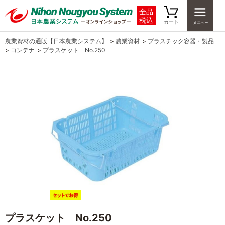
全品
税込
カート
農業資材の通販【日本農業システム】
>
農業資材
>
プラスチック容器・製品
>
コンテナ
>
プラスケット No.250
プラスケット No.250