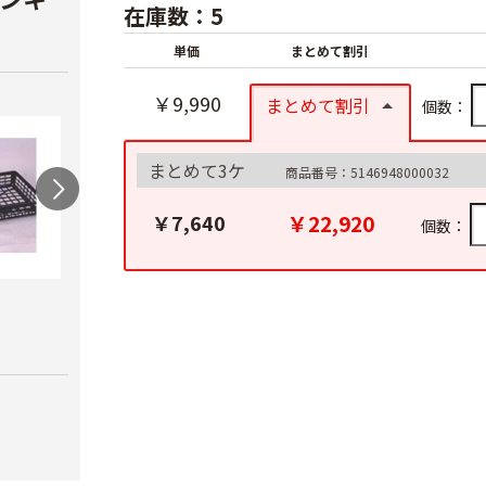
在庫数：5
単価
まとめて割引
￥9,990
まとめて割引
個数：
まとめて3ケ
商品番号：5146948000032
￥22,920
￥7,640
個数：
農薬希釈バケツ ２
さし芽箱 黒色
採集
０Ｌ
￥280
￥880
￥1,880