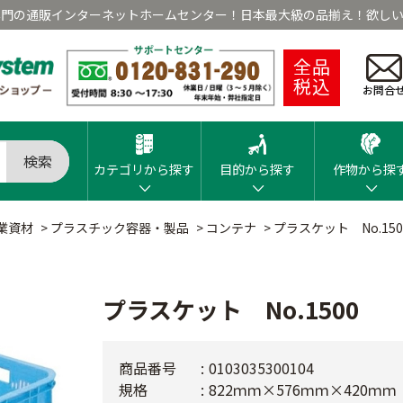
専門の通販インターネットホームセンター！日本最大級の品揃え！欲しい
全品
税込
お問合
検索
カテゴリから探す
目的から探す
作物から探
業資材
>
プラスチック容器・製品
>
コンテナ
>
プラスケット No.150
プラスケット No.1500
商品番号
0103035300104
規格
822ｍｍ×576ｍｍ×420ｍｍ