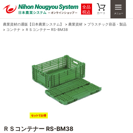
全品
税込
カート
農業資材の通販【日本農業システム】
>
農業資材
>
プラスチック容器・製品
>
コンテナ
>
ＲＳコンテナー RS-BM38
ＲＳコンテナー RS-BM38