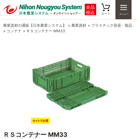
全品
税込
カート
農業資材の通販【日本農業システム】
>
農業資材
>
プラスチック容器・製品
>
コンテナ
>
ＲＳコンテナー MM33
ＲＳコンテナー MM33