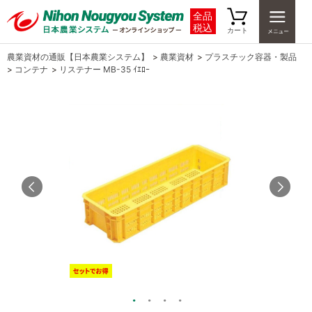
全品
税込
カート
農業資材の通販【日本農業システム】
>
農業資材
>
プラスチック容器・製品
>
コンテナ
>
リステナー MB-35 ｲｴﾛｰ