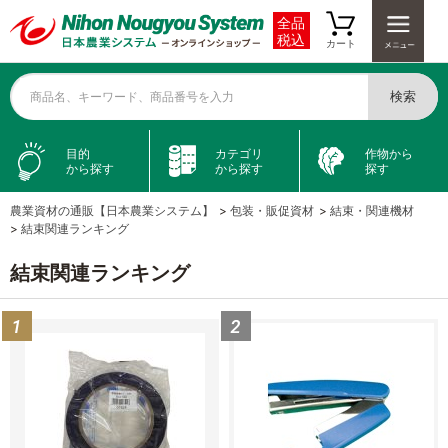
全品
税込
カート
検索
商品名、キーワード、商品番号を入力
目的
カテゴリ
作物から
から探す
から探す
探す
農業資材の通販【日本農業システム】
>
包装・販促資材
>
結束・関連機材
>
結束関連ランキング
結束関連ランキング