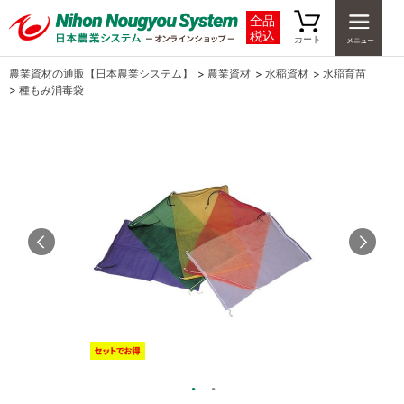
全品
税込
カート
農業資材の通販【日本農業システム】
>
農業資材
>
水稲資材
>
水稲育苗
>
種もみ消毒袋