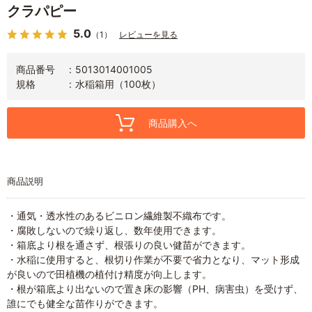
クラパピー
5.0
（1）
レビューを見る
商品番号
5013014001005
規格
水稲箱用（100枚）
商品購入へ
商品説明
・通気・透水性のあるビニロン繊維製不織布です。
・腐敗しないので繰り返し、数年使用できます。
・箱底より根を通さず、根張りの良い健苗ができます。
・水稲に使用すると、根切り作業が不要で省力となり、マット形成
が良いので田植機の植付け精度が向上します。
・根が箱底より出ないので置き床の影響（PH、病害虫）を受けず、
誰にでも健全な苗作りができます。