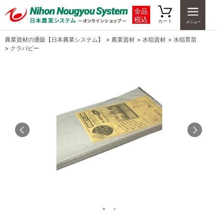
全品
税込
カート
農業資材の通販【日本農業システム】
>
農業資材
>
水稲資材
>
水稲育苗
>
クラパピー