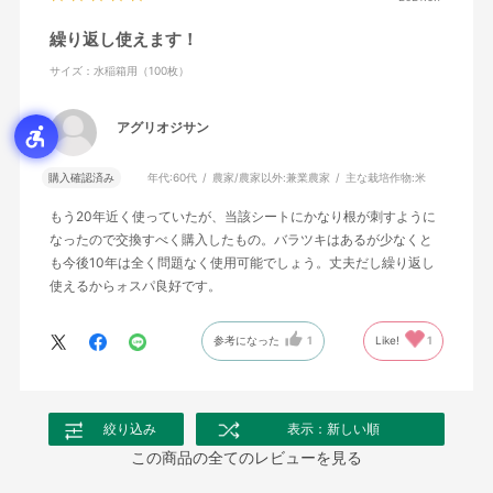
繰り返し使えます！
サイズ：水稲箱用（100枚）
アグリオジサン
購入確認済み
年代:
60代
農家/農家以外:
兼業農家
主な栽培作物:
米
もう20年近く使っていたが、当該シートにかなり根が刺すように
なったので交換すべく購入したもの。バラツキはあるが少なくと
も今後10年は全く問題なく使用可能でしょう。丈夫だし繰り返し
使えるからォスパ良好です。
参考になった
1
Like!
1
絞り込み
表示：新しい順
この商品の全てのレビューを見る