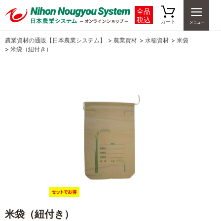
全品
税込
カート
農業資材の通販【日本農業システム】
>
農業資材
>
水稲資材
>
米袋
>
米袋（紐付き）
米袋（紐付き）