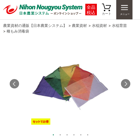
全品
税込
カート
農業資材の通販【日本農業システム】
>
農業資材
>
水稲資材
>
水稲育苗
>
種もみ消毒袋