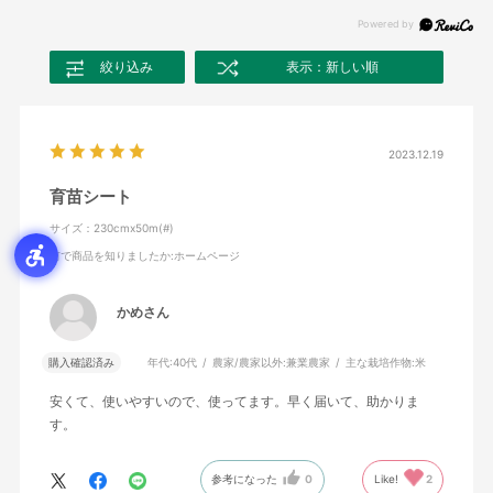
絞り込み
表示：新しい順
2023.12.19
育苗シート
サイズ：230cmx50m(#)
何で商品を知りましたか
:ホームページ
かめさん
購入確認済み
年代:
40代
農家/農家以外:
兼業農家
主な栽培作物:
米
安くて、使いやすいので、使ってます。早く届いて、助かりま
す。
参考になった
0
Like!
2