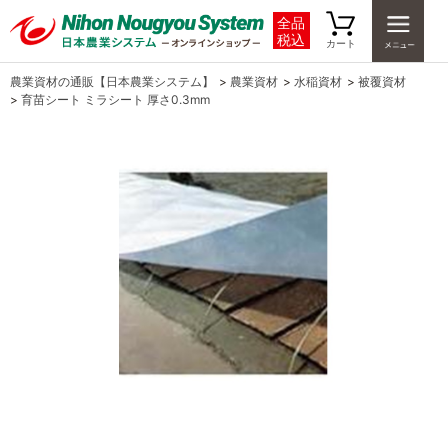
全品
税込
カート
農業資材の通販【日本農業システム】
>
農業資材
>
水稲資材
>
被覆資材
>
育苗シート ミラシート 厚さ0.3mm