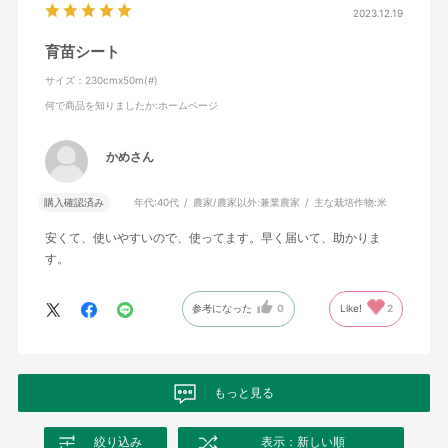
2023.12.19
育苗シート
サイズ：230cmx50m(#)
何で商品を知りましたか
:ホームページ
かめさん
購入確認済み
年代:
40代
農家/農家以外:
兼業農家
主な栽培作物:
米
安くて、使いやすいので、使ってます。早く届いて、助かりま
す。
参考になった
0
Like!
2
もっと見る
絞り込み
表示：新しい順