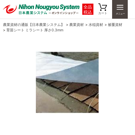
全品
税込
カート
農業資材の通販【日本農業システム】
>
農業資材
>
水稲資材
>
被覆資材
>
育苗シート ミラシート 厚さ0.3mm