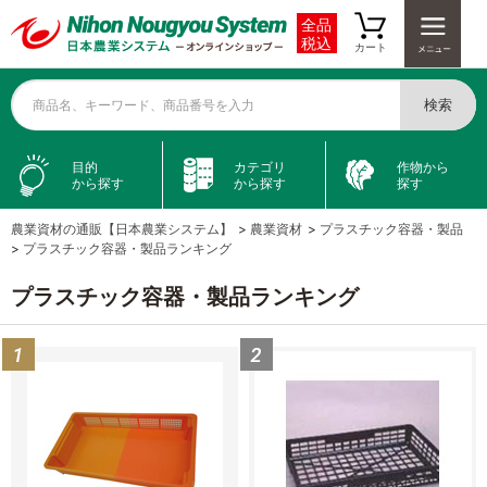
全品
税込
カート
検索
商品名、キーワード、商品番号を入力
目的
カテゴリ
作物から
から探す
から探す
探す
農業資材の通販【日本農業システム】
>
農業資材
>
プラスチック容器・製品
>
プラスチック容器・製品ランキング
プラスチック容器・製品ランキング