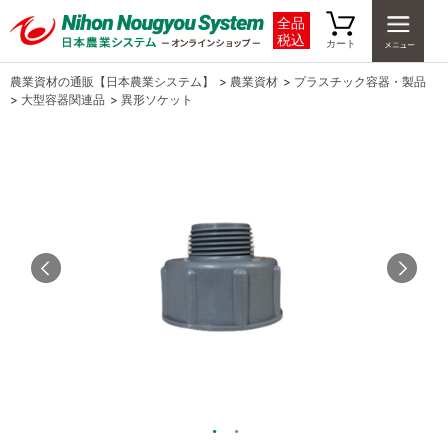
全品
税込
カート
農業資材の通販【日本農業システム】
>
農業資材
>
プラスチック容器・製品
>
大型容器関連品
>
異形ソケット