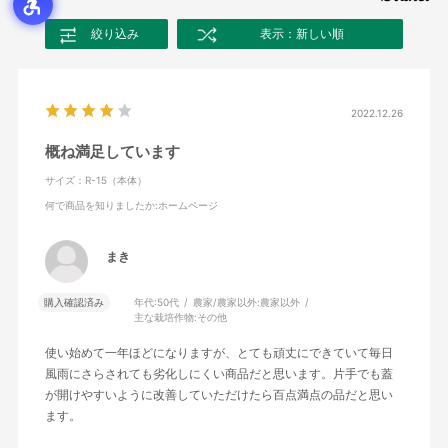
絞り込み
表示：新しい順
2022.12.26
概ね満足しています
サイズ：R-15（本体）
何で商品を知りましたか
:ホームページ
まき
購入確認済み
年代:
50代
農家/農家以外:
農家以外
主な栽培作物:
その他
使い始めて一年ほどになりますが、とても頑丈にできていて毎日
風雨にさらされても劣化しにくい商品だと思います。片手でも蓋
が開けやすいように改善していただけたら百点満点の品だと思い
ます。