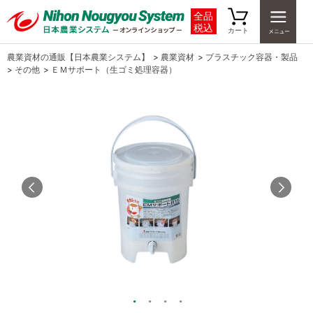
全品
税込
カート
農業資材の通販【日本農業システム】
>
農業資材
>
プラスチック容器・製品
>
その他
>
ＥＭサポート（生ゴミ処理容器）