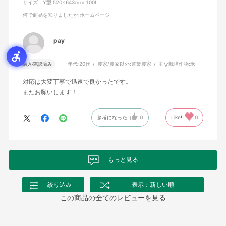
サイズ：Y型 520×643ｍｍ 100L
何で商品を知りましたか
:ホームページ
pay
購入確認済み
年代:
20代
農家/農家以外:
兼業農家
主な栽培作物:
米
対応は大変丁寧で迅速で良かったです。
またお願いします！
参考になった
0
Like!
0
もっと見る
絞り込み
表示：新しい順
この商品の全てのレビューを見る