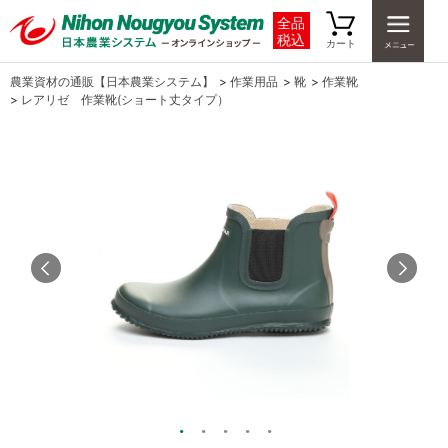
全品
税込
カート
農業資材の通販【日本農業システム】
>
作業用品
>
靴
>
作業靴
>
レアリゼ 作業靴(ショート丈タイプ）