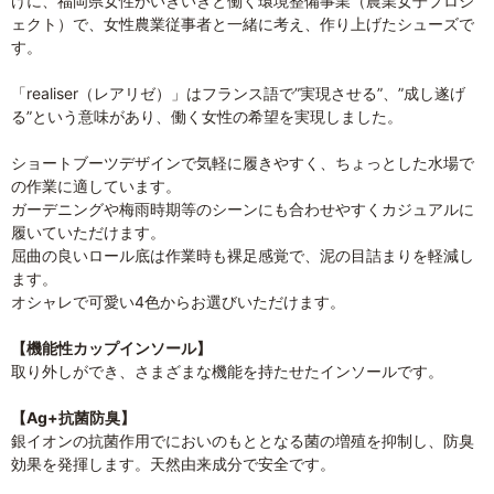
けに、福岡県女性がいきいきと働く環境整備事業（農業女子プロジ
ェクト）で、女性農業従事者と一緒に考え、作り上げたシューズで
す。
「realiser（レアリゼ）」はフランス語で”実現させる”、”成し遂げ
る”という意味があり、働く女性の希望を実現しました。
ショートブーツデザインで気軽に履きやすく、ちょっとした水場で
の作業に適しています。
ガーデニングや梅雨時期等のシーンにも合わせやすくカジュアルに
履いていただけます。
屈曲の良いロール底は作業時も裸足感覚で、泥の目詰まりを軽減し
ます。
オシャレで可愛い4色からお選びいただけます。
【機能性カップインソール】
取り外しができ、さまざまな機能を持たせたインソールです。
【Ag+抗菌防臭】
銀イオンの抗菌作用でにおいのもととなる菌の増殖を抑制し、防臭
効果を発揮します。天然由来成分で安全です。