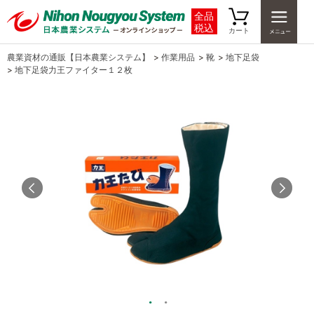
全品
税込
カート
農業資材の通販【日本農業システム】
>
作業用品
>
靴
>
地下足袋
>
地下足袋力王ファイター１２枚