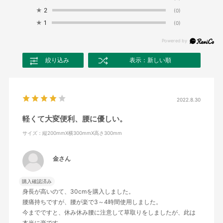
★
2
(0)
★
1
(0)
絞り込み
表示：新しい順
2022.8.30
軽くて大変便利、腰に優しい。
サイズ：縦200mmX横300mmX高さ300mm
金さん
購入確認済み
身長が高いのて、30cmを購入しました。
腰痛持ちですが、腰が楽で3～4時間使用しました。
今までですと、休み休み腰に注意して草取りをしましたが、此は
本当に楽です。