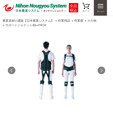
全品
税込
カート
農業資材の通販【日本農業システム】
>
作業用品
>
作業着
>
その他
>
サポートジャケットBb+PROⅡ