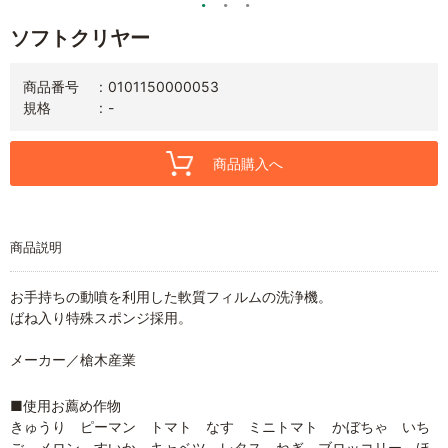
ソフトクリヤー
商品番号
0101150000053
規格
-
商品購入へ
商品説明
お手持ちの動噴を利用した軟質フィルムの洗浄機。
ばね入り特殊スポンジ採用。
メーカー／槍木産業
■使用お薦め作物
きゅうり ピーマン トマト なす ミニトマト かぼちゃ いち
ご メロン すいか キャベツ レタス ねぎ ブロッコリー ほ