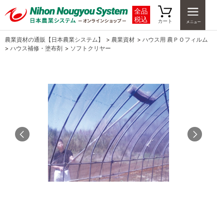
全品
税込
カート
農業資材の通販【日本農業システム】
>
農業資材
>
ハウス用 農ＰＯフィルム
>
ハウス補修・塗布剤
>
ソフトクリヤー