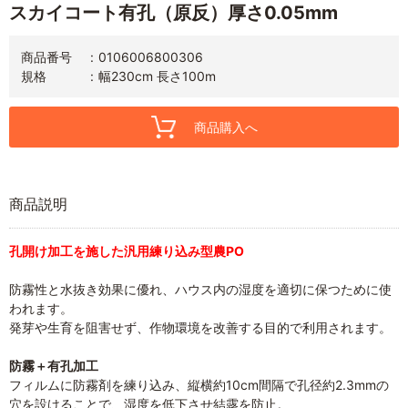
スカイコート有孔（原反）厚さ0.05mm
商品番号
0106006800306
規格
幅230cm 長さ100m
商品購入へ
商品説明
孔開け加工を施した汎用練り込み型農PO
防霧性と水抜き効果に優れ、ハウス内の湿度を適切に保つために使
われます。
発芽や生育を阻害せず、作物環境を改善する目的で利用されます。
防霧＋有孔加工
フィルムに防霧剤を練り込み、縦横約10cm間隔で孔径約2.3mmの
穴を設けることで、湿度を低下させ結露を防止。