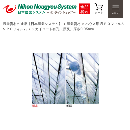
全品
税込
カート
農業資材の通販【日本農業システム】
>
農業資材
>
ハウス用 農ＰＯフィルム
>
ＰＯフィルム
>
スカイコート有孔（原反）厚さ0.05mm