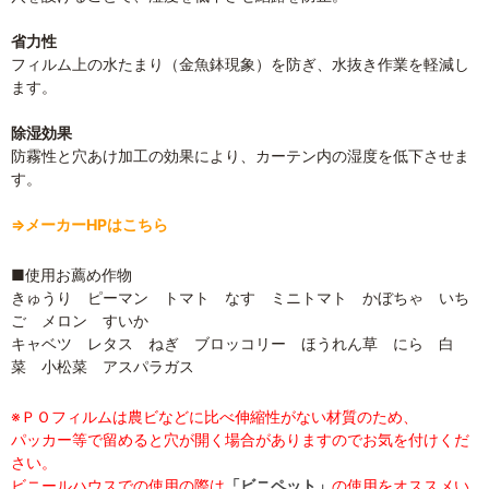
省力性
フィルム上の水たまり（金魚鉢現象）を防ぎ、水抜き作業を軽減し
ます。
除湿効果
防霧性と穴あけ加工の効果により、カーテン内の湿度を低下させま
す。
⇒メーカーHPはこちら
■使用お薦め作物
きゅうり ピーマン トマト なす ミニトマト かぼちゃ いち
ご メロン すいか
キャベツ レタス ねぎ ブロッコリー ほうれん草 にら 白
菜 小松菜 アスパラガス
※ＰＯフィルムは農ビなどに比べ伸縮性がない材質のため、
パッカー等で留めると穴が開く場合がありますのでお気を付けくだ
さい。
ビニールハウスでの使用の際は
「ビニペット」
の使用をオススメい