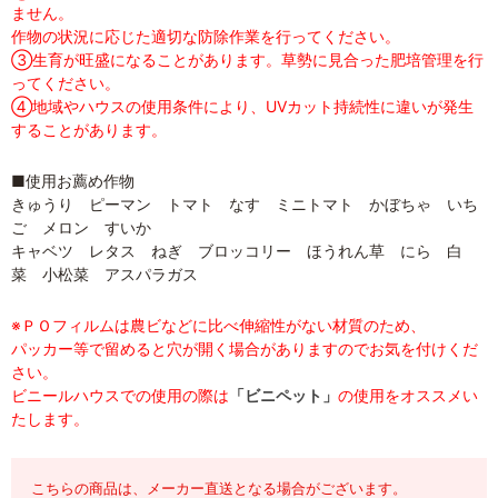
ません。
作物の状況に応じた適切な防除作業を行ってください。
③生育が旺盛になることがあります。草勢に見合った肥培管理を行
ってください。
④地域やハウスの使用条件により、UVカット持続性に違いが発生
することがあります。
■使用お薦め作物
きゅうり ピーマン トマト なす ミニトマト かぼちゃ いち
ご メロン すいか
キャベツ レタス ねぎ ブロッコリー ほうれん草 にら 白
菜 小松菜 アスパラガス
※ＰＯフィルムは農ビなどに比べ伸縮性がない材質のため、
パッカー等で留めると穴が開く場合がありますのでお気を付けくだ
さい。
ビニールハウスでの使用の際は
「ビニペット」
の使用をオススメい
たします。
こちらの商品は、メーカー直送となる場合がございます。