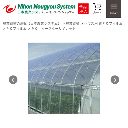
全品
税込
カート
農業資材の通販【日本農業システム】
>
農業資材
>
ハウス用 農ＰＯフィルム
>
ＰＯフィルム
>
ＰＯ イースターＵＶカット