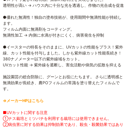
透明性が高い → ハウス内に十分な光を透過し、作物の光合成を促進
●優れた無滴性！独自の塗布技術が、使用期間中無滴性能が持続し
ます。
フィルム内面に無滴剤をコーティング。
無滴性加工 → 内側に水滴が付きにくく、病害発生を抑制
●イースターの特長をそのままに、UVカットの性能をプラス！紫外
線、カット性能を付与しました。しかも紫外線カット性能長続き！
380ナノメーター以下の紫外線域をカット。
UVカット性能 → 紫外線を遮断し、害虫活動や病気の拡散を抑える
施設園芸の総合防除に、グーンとお役にたちます。 さらに透明感と
無滴効果が長続き、農POフィルムの常識を塗り替えたフィルムで
す。
⇒メーカーHPはこちら
■UVカットに関する注意
①ナス栽培とミツバチを利用する栽培には使用できません。
②病虫害に対する効果は抑制効果であり、殺虫・殺菌効果ではあり