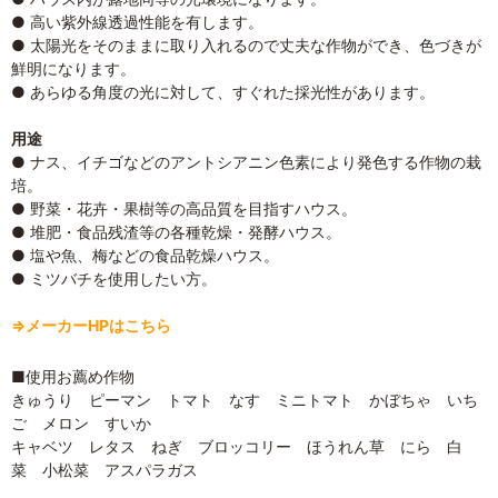
● 高い紫外線透過性能を有します。
● 太陽光をそのままに取り入れるので丈夫な作物ができ、色づきが
鮮明になります。
● あらゆる角度の光に対して、すぐれた採光性があります。
用途
● ナス、イチゴなどのアントシアニン色素により発色する作物の栽
培。
● 野菜・花卉・果樹等の高品質を目指すハウス。
● 堆肥・食品残渣等の各種乾燥・発酵ハウス。
● 塩や魚、梅などの食品乾燥ハウス。
● ミツバチを使用したい方。
⇒メーカーHPはこちら
■使用お薦め作物
きゅうり ピーマン トマト なす ミニトマト かぼちゃ いち
ご メロン すいか
キャベツ レタス ねぎ ブロッコリー ほうれん草 にら 白
菜 小松菜 アスパラガス