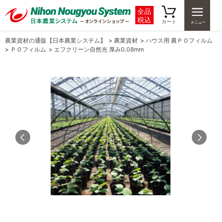
全品
税込
カート
農業資材の通販【日本農業システム】
>
農業資材
>
ハウス用 農ＰＯフィルム
>
ＰＯフィルム
>
エフクリーン自然光 厚み0.08mm