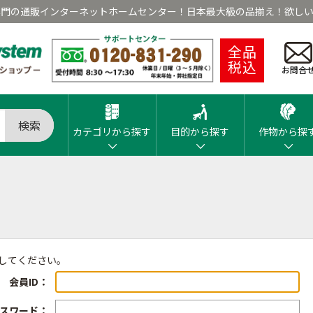
専門の通販インターネットホームセンター！日本最大級の品揃え！欲しい
全品
税込
お問合
検索
カテゴリから探す
目的から探す
作物から探
ンしてください。
会員ID：
スワード：