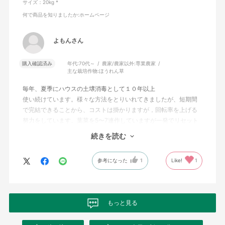
サイズ：20kg *
何で商品を知りましたか
:ホームページ
よもんさん
購入確認済み
年代:
70代～
農家/農家以外:
専業農家
主な栽培作物:
ほうれん草
毎年、夏季にハウスの土壌消毒として１０年以上
使い続けています。様々な方法をとりいれてきましたが、短期間
で完結できることから、コストは掛かりますが，回転率を上げる
努力をしています。葉菜を5〜7連作していますが一発でリセット
出来て信頼性は高い。
続きを読む
小規模ですが、玉ねぎ圃場の露地でも活用しています。除草作業
は追肥の際少し行う程度で、除草効果も大きい。
参考になった
1
Like!
1
もっと見る