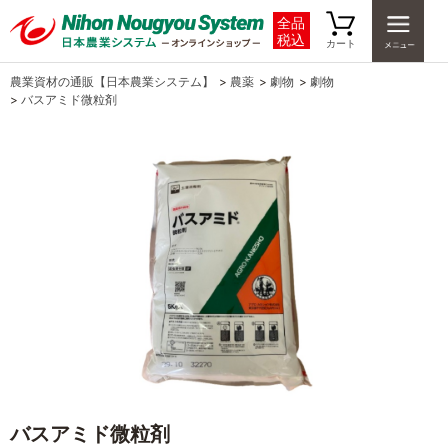
全品
税込
カート
農業資材の通販【日本農業システム】
>
農薬
>
劇物
>
劇物
>
バスアミド微粒剤
バスアミド微粒剤