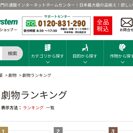
専門の通販インターネットホームセンター！日本最大級の品揃え！欲しい
全品
税込
お問合
検索
カテゴリから探す
目的から探す
作物から探
薬
>
劇物
>
劇物ランキング
劇物ランキング
表示方法：
ランキング
一覧