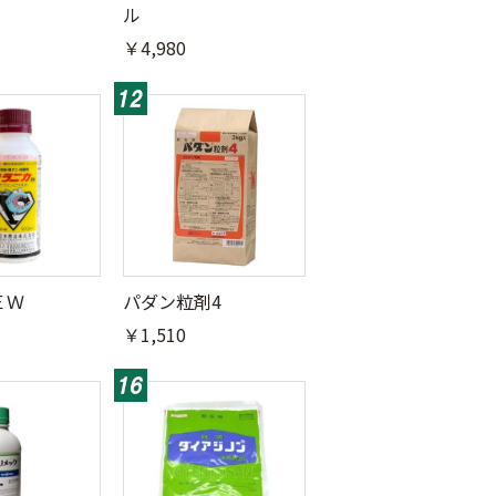
ル
￥4,980
ＥＷ
パダン粒剤4
￥1,510