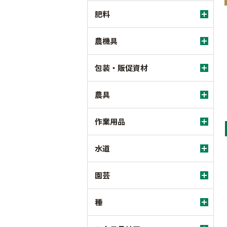
肥料
農機具
包装・販促資材
農具
作業用品
水道
園芸
種