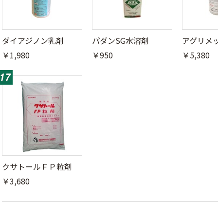
ダイアジノン乳剤
パダンSG水溶剤
アグリメ
￥1,980
￥950
￥5,380
クサトールＦＰ粒剤
￥3,680