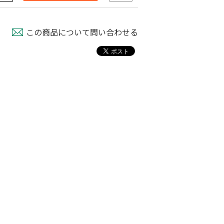
この商品について問い合わせる
パピー
育苗用底敷紙
米袋紐付き 無地
00
￥1,660
￥100