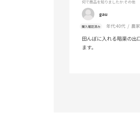
何で商品を知りましたか
:その他
gau
年代:
40代
農家
購入確認済み
田んぼに入れる暗渠の出
ます。