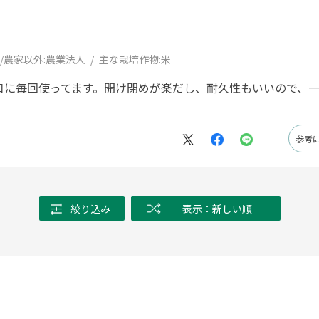
/農家以外:
農業法人
主な栽培作物:
米
口に毎回使ってます。開け閉めが楽だし、耐久性もいいので、
参考
絞り込み
表示：新しい順