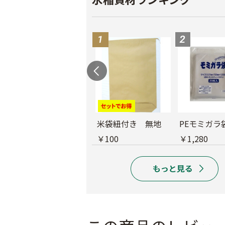
育苗用底敷紙
米袋紐付き 無地
PEモミガラ
￥1,660
￥100
￥1,280