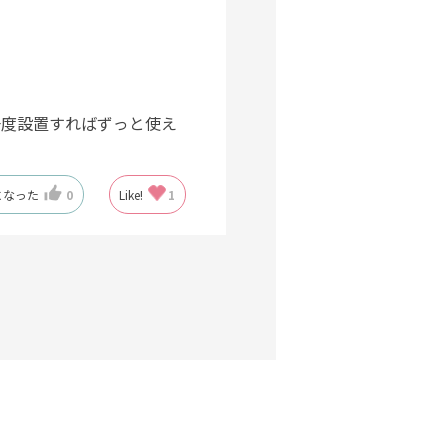
一度設置すればずっと使え
になった
0
Like!
1