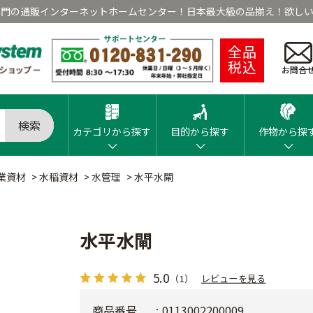
専門の通販インターネットホームセンター！日本最大級の品揃え！欲しい
全品
税込
お問合
検索
カテゴリから探す
目的から探す
作物から探
業資材
>
水稲資材
>
水管理
>
水平水閘
水平水閘
5.0
（1）
レビューを見る
商品番号
0113002200009