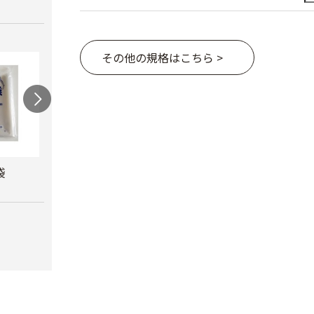
その他の規格はこちら >
袋
カルネッコ
米袋（紐付き）
クラ
￥6,300
￥110
￥8,8