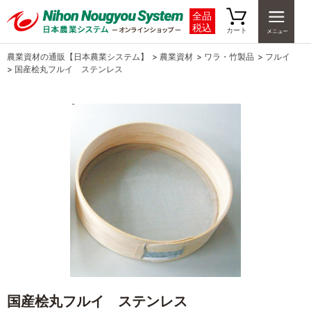
全品
税込
カート
農業資材の通販【日本農業システム】
>
農業資材
>
ワラ・竹製品
>
フルイ
>
国産桧丸フルイ ステンレス
国産桧丸フルイ ステンレス