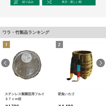
絞り込み
表示：新しい順
ワラ・竹製品ランキング
ステンレス製園芸用フルイ
背負いカゴ
３７ｃｍ径
￥1,780
￥4,480