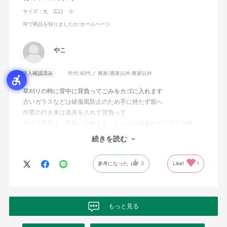
サイズ：丸 広口 小
何で商品を知りましたか
:ホームページ
やこ
購入確認済み
年代:
40代
農家/農家以外:
農家以外
草刈りの時に背中に背負ってごみをカゴに入れます
古いガラスなどは破傷風防止のため手に持たず籠へ
作業の行き来は道具を入れて背負って
サイズ感良く、背負い心地よく、しっかり編まれていてこの値
段！
続きを読む
お気に入りです。
参考になった
2
Like!
1
もっと見る