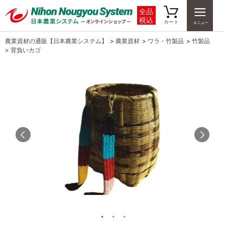
全品
税込
カート
農業資材の通販【日本農業システム】
>
農業資材
>
ワラ・竹製品
>
竹製品
>
背負いカゴ