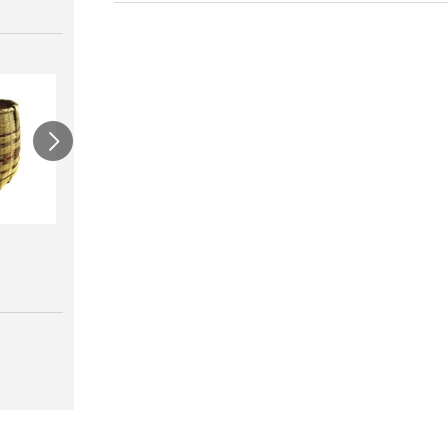
連尺
竹カゴ 背負い紐付
角型
￥780
￥7,180
￥9,9