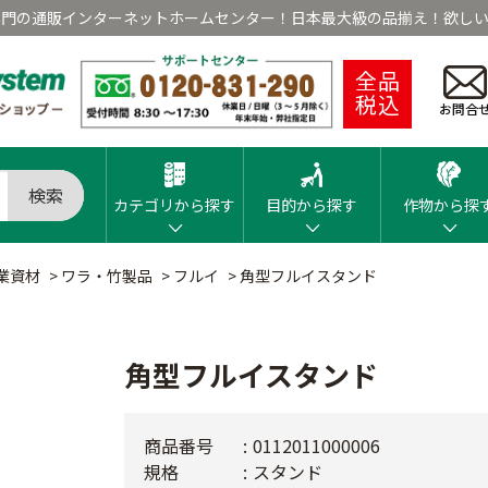
専門の通販インターネットホームセンター！日本最大級の品揃え！欲しい
全品
税込
お問合
検索
カテゴリから探す
目的から探す
作物から探
業資材
>
ワラ・竹製品
>
フルイ
>
角型フルイスタンド
角型フルイスタンド
商品番号
0112011000006
規格
スタンド