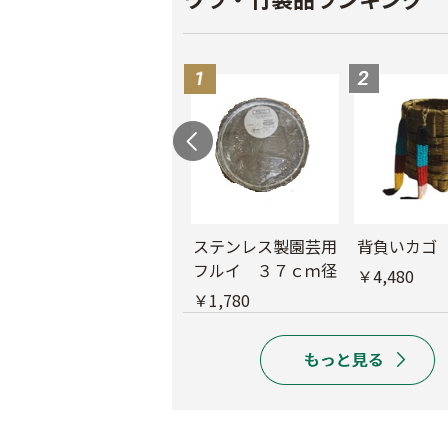
ド
木製フルイ 36ｃ
ステンレス製園芸用
背負いカゴ
ｍ径
フルイ ３７ｃｍ径
￥4,480
￥6,280
￥1,780