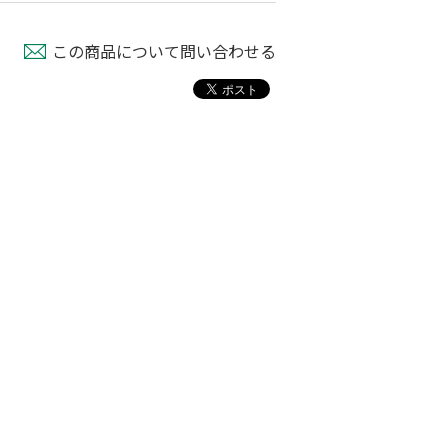
この商品について問い合わせる
フルイスタンド
木製フルイ 36ｃ
ステンレス製園芸用
ｍ径
フルイ ３７ｃｍ径
80
￥6,280
￥1,780