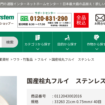
専門の通販インターネットホームセンター！日本最大級の品揃え！欲しい
全品
税込
お問合
検索
カテゴリから探す
目的から探す
作物から探
業資材
>
ワラ・竹製品
>
フルイ
>
国産桧丸フルイ ステンレス
国産桧丸フルイ ステンレ
商品番号
0112043002016
規格
33263 21cm 0.75mmﾒ 40目