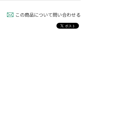
この商品について問い合わせる
フルイスタンド
木製フルイ 36ｃ
ステンレス製園芸用
ｍ径
フルイ ３７ｃｍ径
80
￥6,280
￥1,780