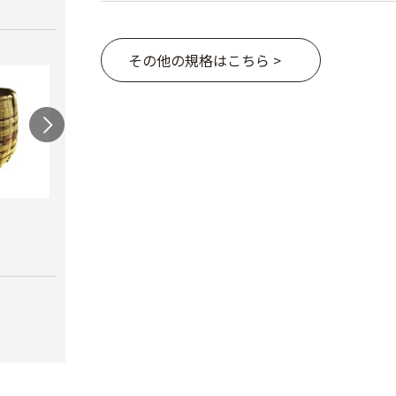
その他の規格はこちら >
連尺
竹カゴ 背負い紐付
角型
￥780
￥7,180
￥9,9