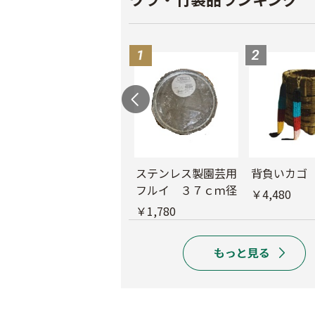
ド
木製フルイ 36ｃ
ステンレス製園芸用
背負いカゴ
ｍ径
フルイ ３７ｃｍ径
￥4,480
￥6,280
￥1,780